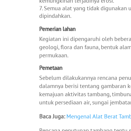
kemungkinan terjadinya erosi.
Semua alat yang tidak digunakan 
dipindahkan.
Pemerian lahan
Kegiatan ini dipengaruhi oleh beberap
geologi, flora dan fauna, bentuk ala
permukaan.
Pemetaan
Sebelum dilakukannya rencana penu
dalamnya berisi tentang gambaran k
kemajuan aktivitas tambang, timbun
untuk persediaan air, sungai jembata
Baca Juga:
Mengenal Alat Berat Tam
Rencana penutupan tambang tentu sa