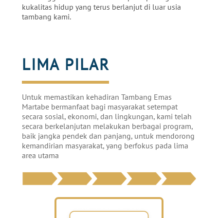
kukalitas hidup yang terus berlanjut di luar usia
tambang kami.
LIMA P
ILAR
Untuk
memastikan
kehadiran
Tambang
Emas
Martabe
bermanfaat
bagi
masyarakat
setempat
secara
sosial
,
ekonomi
, dan
lingkungan
, kami
telah
secara
berkelanjutan
melakukan
berbagai
program,
baik
jangka
pendek
dan
panjang
,
untuk
mendorong
kemandirian
masyarakat
, yang
berfokus
pada lima
area
utama