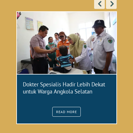
Dokter Spesialis Hadir Lebih Dekat
R
im
untuk Warga Angkola Selatan
M
READ MORE