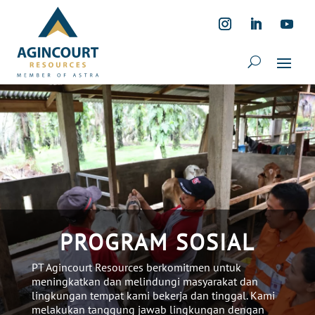
PROGRAM SOSIAL
PT Agincourt Resources
berkomitmen
untuk
meningkatkan
dan
melindungi
masyarakat
dan
lingkungan
tempat
kami
bekerja
dan
tinggal
. Kami
melakukan
tanggung
jawab
lingkungan
dengan