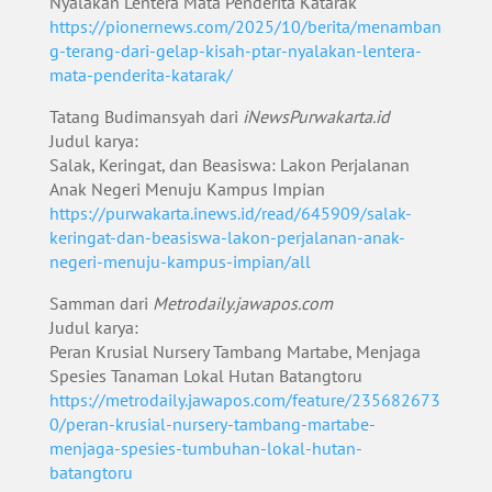
Nyalakan Lentera Mata Penderita Katarak
https://pionernews.com/2025/10/berita/menamban
g-terang-dari-gelap-kisah-ptar-nyalakan-lentera-
mata-penderita-katarak/
Tatang Budimansyah dari
iNewsPurwakarta.id
Judul karya:
Salak, Keringat, dan Beasiswa: Lakon Perjalanan
Anak Negeri Menuju Kampus Impian
https://purwakarta.inews.id/read/645909/salak-
keringat-dan-beasiswa-lakon-perjalanan-anak-
negeri-menuju-kampus-impian/all
Samman dari
Metrodaily.jawapos.com
Judul karya:
Peran Krusial Nursery Tambang Martabe, Menjaga
Spesies Tanaman Lokal Hutan Batangtoru
https://metrodaily.jawapos.com/feature/235682673
0/peran-krusial-nursery-tambang-martabe-
menjaga-spesies-tumbuhan-lokal-hutan-
batangtoru