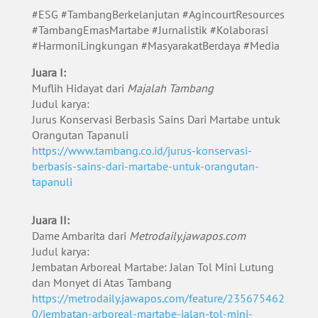
#ESG #TambangBerkelanjutan #AgincourtResources
#TambangEmasMartabe #Jurnalistik #Kolaborasi
#HarmoniLingkungan #MasyarakatBerdaya #Media
Juara I:
Muflih Hidayat dari
Majalah Tambang
Judul karya:
Jurus Konservasi Berbasis Sains Dari Martabe untuk
Orangutan Tapanuli
https://www.tambang.co.id/jurus-konservasi-
berbasis-sains-dari-martabe-untuk-orangutan-
tapanuli
Juara II:
Dame Ambarita dari
Metrodaily.jawapos.com
Judul karya:
Jembatan Arboreal Martabe: Jalan Tol Mini Lutung
dan Monyet di Atas Tambang
https://metrodaily.jawapos.com/feature/235675462
0/jembatan-arboreal-martabe-jalan-tol-mini-