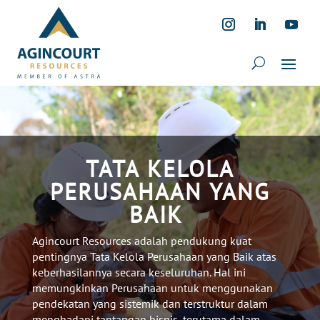
TATA KELOLA
PERUSAHAAN YANG
BAIK
Agincourt
Resources adalah pendukung kuat
pentingnya Tata Kelola Perusahaan yang Baik
atas
keberhasilannya secara keseluruhan. Hal ini
memungkinkan
Perusahaan
untuk menggunakan
pendekatan yang
sistemik
dan terstruktur dalam
menghadapi tantangan bisnis, terutama dalam