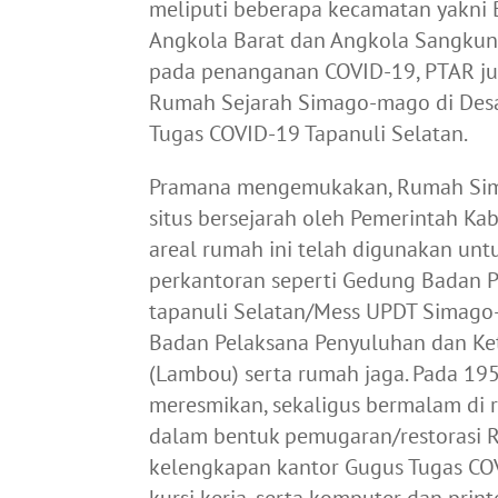
meliputi beberapa kecamatan yakni 
Angkola Barat dan Angkola Sangkunur
pada penanganan COVID-19, PTAR j
Rumah Sejarah Simago-mago di Desa 
Tugas COVID-19 Tapanuli Selatan.
Pramana mengemukakan, Rumah Sima
situs bersejarah oleh Pemerintah Ka
areal rumah ini telah digunakan unt
perkantoran seperti Gedung Badan 
tapanuli Selatan/Mess UPDT Simago-
Badan Pelaksana Penyuluhan dan Ke
(Lambou) serta rumah jaga. Pada 19
meresmikan, sekaligus bermalam di
dalam bentuk pemugaran/restorasi 
kelengkapan kantor Gugus Tugas COV
kursi kerja, serta komputer dan pr