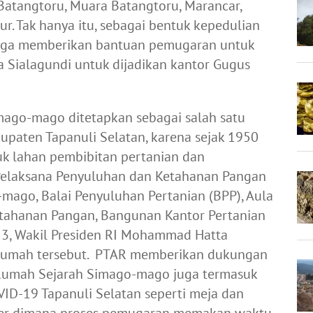
Batangtoru, Muara Batangtoru, Marancar,
. Tak hanya itu, sebagai bentuk kepedulian
uga memberikan bantuan pemugaran untuk
Sialagundi untuk dijadikan kantor Gugus
go-mago ditetapkan sebagai salah satu
bupaten Tapanuli Selatan, karena sejak 1950
uk lahan pembibitan pertanian dan
Pelaksana Penyuluhan dan Ketahanan Pangan
mago, Balai Penyuluhan Pertanian (BPP), Aula
tahanan Pangan, Bangunan Kantor Pertanian
53, Wakil Presiden RI Mohammad Hatta
 rumah tersebut. PTAR memberikan dukungan
Rumah Sejarah Simago-mago juga termasuk
ID-19 Tapanuli Selatan seperti meja dan
inter dimana proses pemugaran memakan waktu