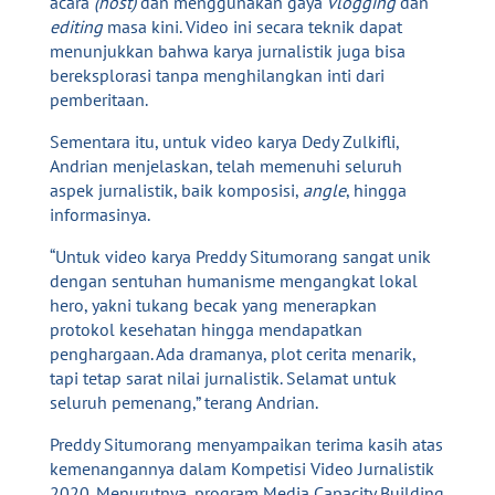
acara
(host)
dan menggunakan gaya
vlogging
dan
editing
masa kini. Video ini secara teknik dapat
menunjukkan bahwa karya jurnalistik juga bisa
bereksplorasi tanpa menghilangkan inti dari
pemberitaan.
Sementara itu, untuk video karya Dedy Zulkifli,
Andrian menjelaskan, telah memenuhi seluruh
aspek jurnalistik, baik komposisi,
angle
, hingga
informasinya.
“Untuk video karya Preddy Situmorang sangat unik
dengan sentuhan humanisme mengangkat lokal
hero, yakni tukang becak yang menerapkan
protokol kesehatan hingga mendapatkan
penghargaan. Ada dramanya, plot cerita menarik,
tapi tetap sarat nilai jurnalistik. Selamat untuk
seluruh pemenang,” terang Andrian.
Preddy Situmorang menyampaikan terima kasih atas
kemenangannya dalam Kompetisi Video Jurnalistik
2020. Menurutnya, program Media Capacity Building