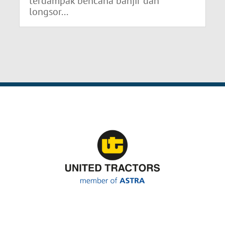
terdampak bencana banjir dan
longsor...