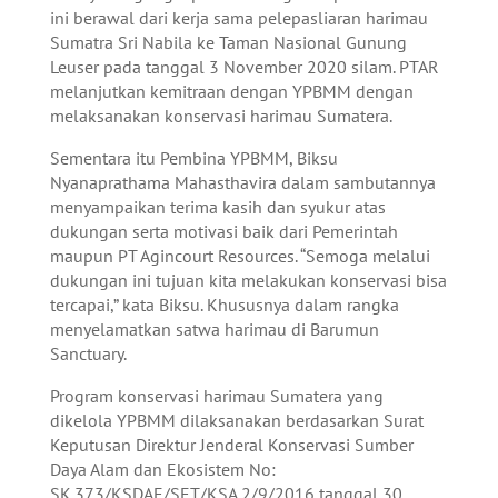
ini berawal dari kerja sama pelepasliaran harimau
Sumatra Sri Nabila ke Taman Nasional Gunung
Leuser pada tanggal 3 November 2020 silam. PTAR
melanjutkan kemitraan dengan YPBMM dengan
melaksanakan konservasi harimau Sumatera.
Sementara itu Pembina YPBMM, Biksu
Nyanaprathama Mahasthavira dalam sambutannya
menyampaikan terima kasih dan syukur atas
dukungan serta motivasi baik dari Pemerintah
maupun PT Agincourt Resources. “Semoga melalui
dukungan ini tujuan kita melakukan konservasi bisa
tercapai,” kata Biksu. Khususnya dalam rangka
menyelamatkan satwa harimau di Barumun
Sanctuary.
Program konservasi harimau Sumatera yang
dikelola YPBMM dilaksanakan berdasarkan Surat
Keputusan Direktur Jenderal Konservasi Sumber
Daya Alam dan Ekosistem No:
SK.373/KSDAE/SET/KSA.2/9/2016 tanggal 30