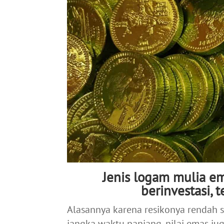
Jenis logam mulia em
berinvestasi, 
Alasannya karena resikonya rendah s
jangka waktu panjang, nilai emas jug