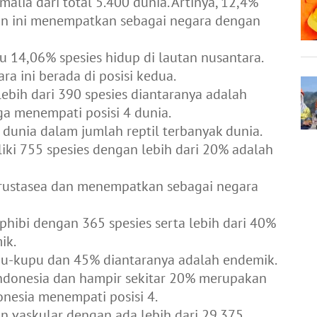
alia dari total 5.400 dunia. Artinya, 12,4%
an ini menempatkan sebagai negara dengan
au 14,06% spesies hidup di lautan nusantara.
a ini berada di posisi kedua.
ebih dari 390 spesies diantaranya adalah
uga menempati posisi 4 dunia.
 dunia dalam jumlah reptil terbanyak dunia.
iliki 755 spesies dengan lebih dari 20% adalah
 krustasea dan menempatkan sebagai negara
hibi dengan 365 spesies serta lebih dari 40%
ik.
upu-kupu dan 45% diantaranya adalah endemik.
Indonesia dan hampir sekitar 20% merupakan
nesia menempati posisi 4.
n vaskular dengan ada lebih dari 29.375