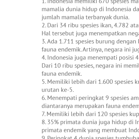
Indonesia memiliki 670 spesies mam
mamalia dunia hidup di Indonesia d
jumlah mamalia terbanyak dunia.
Dari 34 ribu spesies ikan, 4.782 at
Hal tersebut juga menempatkan negar
Ada 1.711 spesies burung dengan l
fauna endemik. Artinya, negara ini j
Indonesia juga menempati posisi 4
Dari 10 ribu spesies, negara ini mem
fauna endemik.
Memiliki lebih dari 1.600 spesies
urutan ke-5.
Menempati peringkat 9 spesies amp
diantaranya merupakan fauna endem
Memiliki lebih dari 120 spesies k
35% primata dunia juga hidup di 
primata endemik yang membuat Indo
Peringkat 4 dunia spesies tumbuha