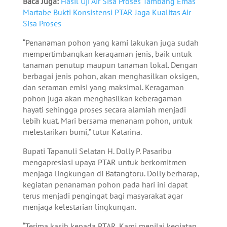
Baca Juga:
Hasil Uji Air Sisa Proses Tambang Emas
Martabe Bukti Konsistensi PTAR Jaga Kualitas Air
Sisa Proses
“Penanaman pohon yang kami lakukan juga sudah
mempertimbangkan keragaman jenis, baik untuk
tanaman penutup maupun tanaman lokal. Dengan
berbagai jenis pohon, akan menghasilkan oksigen,
dan seraman emisi yang maksimal. Keragaman
pohon juga akan menghasilkan keberagaman
hayati sehingga proses secara alamiah menjadi
lebih kuat. Mari bersama menanam pohon, untuk
melestarikan bumi,” tutur Katarina.
Bupati Tapanuli Selatan H. Dolly P. Pasaribu
mengapresiasi upaya PTAR untuk berkomitmen
menjaga lingkungan di Batangtoru. Dolly berharap,
kegiatan penanaman pohon pada hari ini dapat
terus menjadi pengingat bagi masyarakat agar
menjaga kelestarian lingkungan.
“Terima kasih kepada PTAR. Kami menilai kegiatan