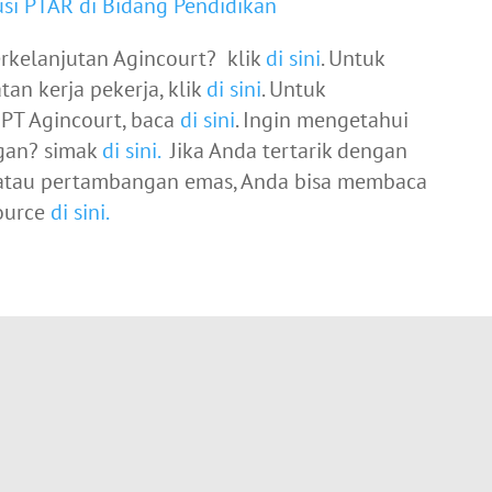
usi PTAR di Bidang Pendidikan
kelanjutan Agincourt? klik
di sini
. Untuk
an kerja pekerja, klik
di sini
. Untuk
PT Agincourt, baca
di sini
. Ingin mengetahui
gan? simak
di sini.
Jika Anda tertarik dengan
 atau pertambangan emas, Anda bisa membaca
source
di sini.