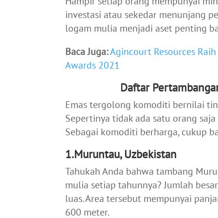
Hampir setiap orang mempunyai mina
investasi atau sekedar menunjang p
logam mulia menjadi aset penting ba
Baca Juga:
Agincourt Resources Raih
Awards 2021
Daftar Pertambangan
Emas tergolong komoditi bernilai ti
Sepertinya tidak ada satu orang saj
Sebagai komoditi berharga, cukup b
1.Muruntau, Uzbekistan
Tahukah Anda bahwa tambang Murun
mulia setiap tahunnya? Jumlah besa
luas. Area tersebut mempunyai panj
600 meter.