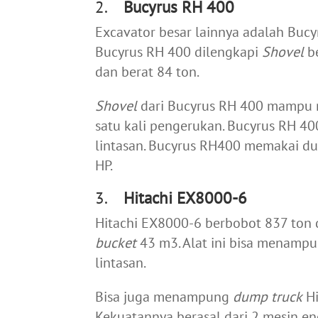
2.
Bucyrus RH 400
Excavator besar lainnya adalah Buc
Bucyrus RH 400 dilengkapi
Shovel
be
dan berat 84 ton.
Shovel
dari Bucyrus RH 400 mampu 
satu kali pengerukan. Bucyrus RH 40
lintasan. Bucyrus RH400 memakai d
HP.
3.
Hitachi EX8000-6
Hitachi EX8000-6 berbobot 837 ton
bucket
43 m
3
. Alat ini bisa menamp
lintasan.
Bisa juga menampung
dump truck
Hi
Kekuatannya berasal dari 2 mesin 