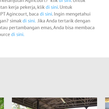
kelanjutan Agincourt? klik
di sini
. Untuk
an kerja pekerja, klik
di sini
. Untuk
PT Agincourt, baca
di sini
. Ingin mengetahui
gan? simak
di sini.
Jika Anda tertarik dengan
 atau pertambangan emas, Anda bisa membaca
source
di sini.