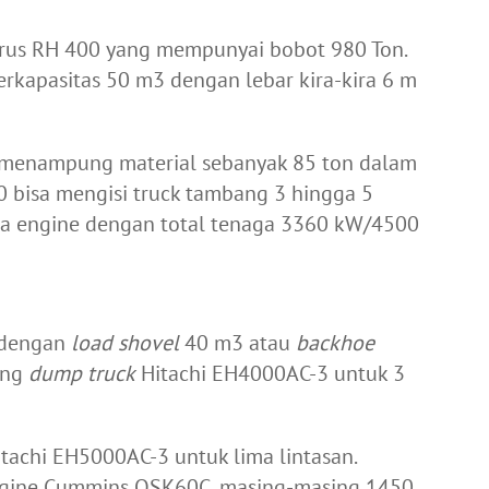
yrus RH 400 yang mempunyai bobot 980 Ton.
rkapasitas 50 m
3
dengan lebar kira-kira 6 m
menampung material sebanyak 85 ton dalam
0 bisa mengisi truck tambang 3 hingga 5
ua engine dengan total tenaga 3360 kW/4500
 dengan
load shovel
40 m
3
atau
backhoe
ung
dump truck
Hitachi EH4000AC-3 untuk 3
tachi EH5000AC-3 untuk lima lintasan.
engine Cummins QSK60C, masing-masing 1450