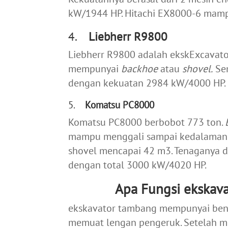
kW/1944 HP. Hitachi EX8000-6 mamp
4.
Liebherr R9800
Liebherr R9800 adalah ekskExcavato
mempunyai
backhoe
atau
shovel.
Sem
dengan kekuatan 2984 kW/4000 HP.
5.
Komatsu PC8000
Komatsu PC8000 berbobot 773 ton.
mampu menggali sampai kedalaman 
shovel mencapai 42 m
3
. Tenaganya 
dengan total 3000 kW/4020 HP.
Apa Fungsi ekskav
ekskavator tambang mempunyai bent
memuat lengan pengeruk. Setelah m