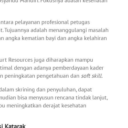
syandu Mandiri. Fokusnya adalah kesehatan
antara pelayanan profesional petugas
at. Tujuannya adalah menanggulangi masalah
an angka kematian bayi dan angka kelahiran
ourt Resources juga diharapkan mampu
ptimal dengan adanya pemberdayaan kader
an peningkatan pengetahuan dan
soft skill.
dalam skrining dan penyuluhan, dapat
mudian bisa menyusun rencana tindak lanjut,
pu meningkatkan derajat kesehatan
i Katarak