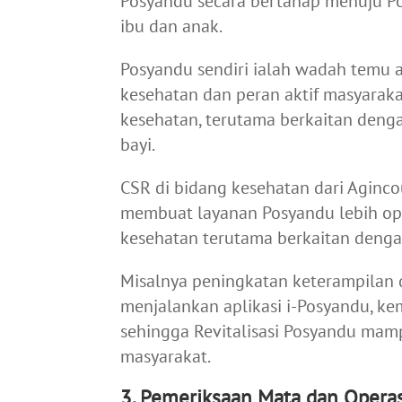
Posyandu secara bertahap menuju Po
ibu dan anak.
Posyandu sendiri ialah wadah temu 
kesehatan dan peran aktif masyarak
kesehatan, terutama berkaitan deng
bayi.
CSR di bidang kesehatan dari Aginc
membuat layanan Posyandu lebih o
kesehatan terutama berkaitan deng
Misalnya peningkatan keterampilan 
menjalankan aplikasi i-Posyandu, ke
sehingga Revitalisasi Posyandu mam
masyarakat.
3. Pemeriksaan Mata dan Operas