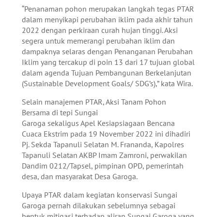
“Penanaman pohon merupakan langkah tegas PTAR
dalam menyikapi perubahan iklim pada akhir tahun
2022 dengan perkiraan curah hujan tinggi. Aksi
segera untuk memerangi perubahan iklim dan
dampaknya selaras dengan Penanganan Perubahan
Iklim yang tercakup di poin 13 dari 17 tujuan global
dalam agenda Tujuan Pembangunan Berkelanjutan
(Sustainable Development Goals/ SDG’s),” kata Wira.
Selain manajemen PTAR, Aksi Tanam Pohon
Bersama di tepi Sungai
Garoga sekaligus Apel Kesiapsiagaan Bencana
Cuaca Ekstrim pada 19 November 2022 ini dihadiri
Pj. Sekda Tapanuli Selatan M. Frananda, Kapolres
Tapanuli Selatan AKBP Imam Zamroni, perwakilan
Dandim 0212/Tapsel, pimpinan OPD, pemerintah
desa, dan masyarakat Desa Garoga.
Upaya PTAR dalam kegiatan konservasi Sungai
Garoga pernah dilakukan sebelumnya sebagai
bentuk mitigasi terhadap aliran Sungai Garoga yang