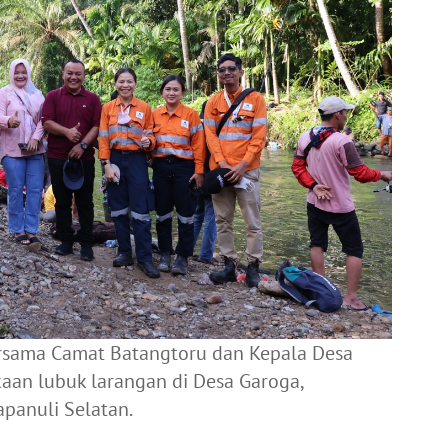
rsama Camat Batangtoru dan Kepala Desa
an lubuk larangan di Desa Garoga,
panuli Selatan.