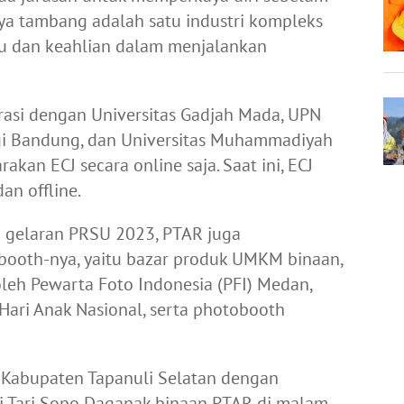
nya tambang adalah satu industri kompleks
mu dan keahlian dalam menjalankan
asi dengan Universitas Gadjah Mada, UPN
logi Bandung, dan Universitas Muhammadiyah
kan ECJ secara online saja. Saat ini, ECJ
an offline.
 gelaran PRSU 2023, PTAR juga
booth-nya, yaitu bazar produk UMKM binaan,
 oleh Pewarta Foto Indonesia (PFI) Medan,
ari Anak Nasional, serta photobooth
un Kabupaten Tapanuli Selatan dengan
ni Tari Sopo Daganak binaan PTAR di malam