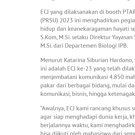
ECJ yang dilaksanakan di booth PTA
(PRSU) 2023 ini menghadirkan pegia
hidup dan keanekaragaman hayati se
S.Kom, M.Si. selaku Direktur Yayasan S
M.Si. dari Departemen Biologi IPB.
Menurut Katarina Siburian Hardono,
ini adalah ECJ ke-23 yang telah dila
menjembatani komunikasi 4.850 mah
pakar dari berbagai bidang, mulai d
komunikasi, bisnis, hingga ketenag
“Awalnya, ECJ kami rancang khusus 
agar siap menghadapi dunia kerja, k
berjalannya waktu, kami menghadirka
bisa diikuti oleh mahasiswa dari se