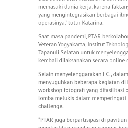
memasuki dunia kerja, karena fakta
yang mengintegrasikan berbagai il
operasinya,” tutur Katarina.
Saat masa pandemi, PTAR berkolabor
Veteran Yogyakarta, Institut Tekno
Tapanuli Selatan untuk menyelenggara
kembali dilaksanakan secara online d
Selain menyelenggarakan ECJ, dalam
menyuguhkan beberapa kegiatan di 
workshop fotografi yang difasilitasi
lomba melukis dalam memperingati H
challenge.
“PTAR juga berpartisipasi di pavili
memfasilitasi pagelaran sanggar Se