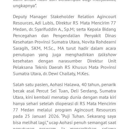
ungkapnya”.
Deputy Manager Stakeholder Relation Agincourt
Resources, Adi Lubis, Direktur RS Mata Mencirim 77
Medan, dr. Syarifuddin A., Sp.M; serta Kepala Bidang
Pencegahan dan Pengendalian Penyakit Dinas
Kesehatan Provinsi Sumatra Utara, Novita Rohdearni
Saragih, SKM, M.Sc., MA turut hadir dalam acara
penutupan yang juga menghadirkan
talkshow
kesehatan dengan narasumber Direktur Unit
Pelaksana Teknis Daerah RS Khusus Mata Provinsi
Sumatra Utara, dr. Dewi Chailaty, M.Kes.
Salah satu pasien, Aohasi Halawa, 40 tahun, penarik
becak asal Percut Sei Tuan, Deli Serdang, Sumatra
Utara, kini kembali menatap dunia dengan mata kiri
hanya sehari setelah dioperasi di RS Mata Mencirim
77 Medan melalui program Agincourt Resources
pada 25 Januari 2026. “Puji Tuhan. Sekarang saya
bisa melihat lagi,” ucap Aohasi penuh semangat saat
penutupan program. Ia menceritakan, selama