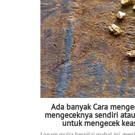
Ada banyak Cara mengec
mengeceknya sendiri ata
untuk mengecek keas
Logam mulia bernilai mahal ini, menj