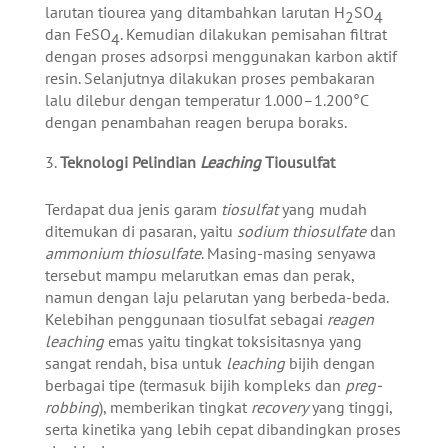
larutan tiourea yang ditambahkan larutan H
SO
2
4
dan FeSO
. Kemudian dilakukan pemisahan filtrat
4
dengan proses adsorpsi menggunakan karbon aktif
resin. Selanjutnya dilakukan proses pembakaran
lalu dilebur dengan temperatur 1.000–1.200°C
dengan penambahan reagen berupa boraks.
Teknologi Pelindian
Leaching
Tiousulfat
Terdapat dua jenis garam
tiosulfat
yang mudah
ditemukan di pasaran, yaitu
sodium thiosulfate
dan
ammonium thiosulfate
. Masing-masing senyawa
tersebut mampu melarutkan emas dan perak,
namun dengan laju pelarutan yang berbeda-beda.
Kelebihan penggunaan tiosulfat sebagai
reagen
leaching
emas yaitu tingkat toksisitasnya yang
sangat rendah, bisa untuk
leaching
bijih dengan
berbagai tipe (termasuk bijih kompleks dan
preg-
robbing
), memberikan tingkat
recovery
yang tinggi,
serta kinetika yang lebih cepat dibandingkan proses