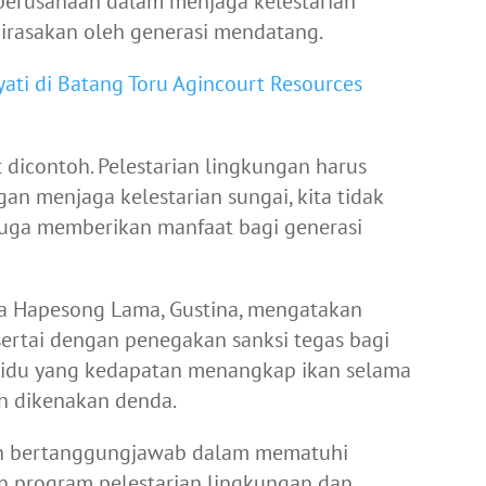
 perusahaan dalam menjaga kelestarian
irasakan oleh generasi mendatang.
ti di Batang Toru Agincourt Resources
t dicontoh. Pelestarian lingkungan harus
an menjaga kelestarian sungai, kita tidak
 juga memberikan manfaat bagi generasi
a Hapesong Lama, Gustina, mengatakan
sertai dengan penegakan sanksi tegas bagi
dividu yang kedapatan menangkap ikan selama
n dikenakan denda.
ih bertanggungjawab dalam mematuhi
n program pelestarian lingkungan dan